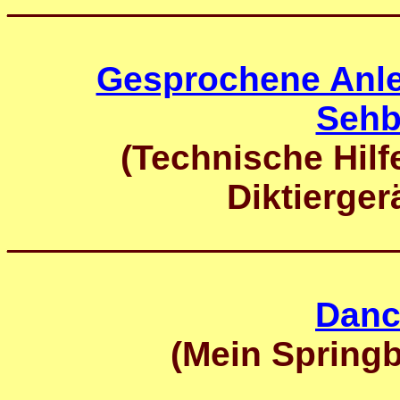
____________________
Gesprochene Anle
Sehb
(Technische Hilf
Diktierger
____________________
Danc
(Mein Spring
____________________